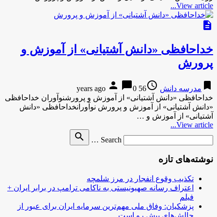
View article...
description
خداحافظی «دانش آشتیانی» از آموزش و
پرورش
person
chat_bubble
access_time
bookmark
مدرسه دانش
56 years ago
0
خداحافظی «دانش آشتیانی» از آموزش و پرورشنوآوران خداحافظی
«دانش آشتیانی» از آموزش و پرورش نوآورانخداحافظی «دانش
آشتیانی» از آموزش و …
View article...
Search
search
Search …
for
نوشته‌های تازه
تکذیب وقوع انفجار در مرز شلمچه
اعتراف رسانه صهیونیستی به ناکامی ترامپ در برابر ایران +
فیلم
پزشکیان: وفاق ملی مهم‌ترین سرمایه ایران برای عبور از
چالش‌های پیش رو است