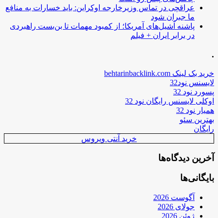
عراقچی در تماس وزیرخارجه اوکراین: باید خسارات به منافع
ما جبران شود
پاشنه آشیل‌های آمریکا؛ از کمبود مهمات تا بن‌بست راهبردی
در برابر ایران + فیلم
.
خرید بک لینک behtarinbacklink.com
لایسنس نود32
پسورد نود 32
اوکلی لایسنس رایگان نود 32
همیار نود 32
بهترین سئو
رایگان
خرید آنتی ویروس
آخرین دیدگاه‌ها
بایگانی‌ها
آگوست 2026
جولای 2026
ژوئن 2026