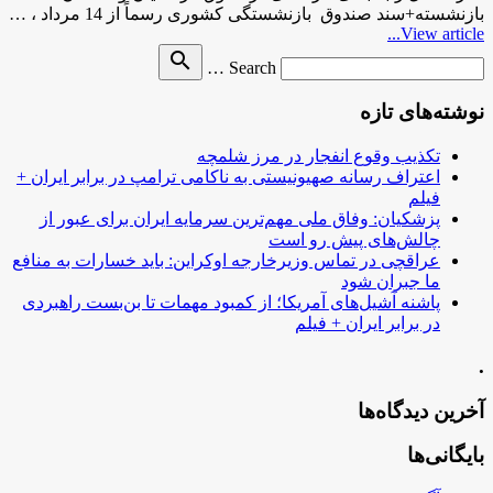
بازنشسته+سند صندوق بازنشستگی کشوری رسماً از 14 مرداد ، …
View article...
Search
search
Search …
for
نوشته‌های تازه
تکذیب وقوع انفجار در مرز شلمچه
اعتراف رسانه صهیونیستی به ناکامی ترامپ در برابر ایران +
فیلم
پزشکیان: وفاق ملی مهم‌ترین سرمایه ایران برای عبور از
چالش‌های پیش رو است
عراقچی در تماس وزیرخارجه اوکراین: باید خسارات به منافع
ما جبران شود
پاشنه آشیل‌های آمریکا؛ از کمبود مهمات تا بن‌بست راهبردی
در برابر ایران + فیلم
.
آخرین دیدگاه‌ها
بایگانی‌ها