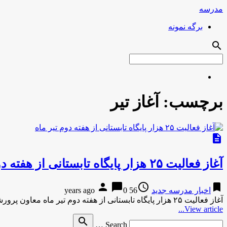
مدرسه
برگه نمونه
search
برچسب:
آغاز تیر
description
آغاز فعالیت ۲۵ هزار پایگاه تابستانی از هفته دوم تیر ماه
person
chat_bubble
access_time
bookmark
اخبار مدرسه جدید
56 years ago
0
آغاز فعالیت ۲۵ هزار پایگاه تابستانی از هفته دوم تیر ماه معاون پرورشی و فرهنگی وزیر آموزش و پرورش از …
View article...
Search
search
Search …
for