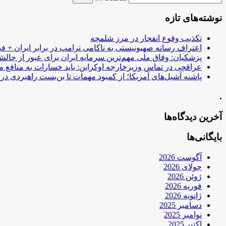
نوشته‌های تازه
تکذیب وقوع انفجار در مرز شلمچه
اعتراف رسانه صهیونیستی به ناکامی ترامپ در برابر ایران + فی
پزشکیان: وفاق ملی مهم‌ترین سرمایه ایران برای عبور از چا
عراقچی در تماس وزیرخارجه اوکراین: باید خسارات به منافع م
پاشنه آشیل‌های آمریکا؛ از کمبود مهمات تا بن‌بست راهبردی در ب
.
آخرین دیدگاه‌ها
بایگانی‌ها
آگوست 2026
جولای 2026
ژوئن 2026
فوریه 2026
ژانویه 2026
دسامبر 2025
نوامبر 2025
اکتبر 2025