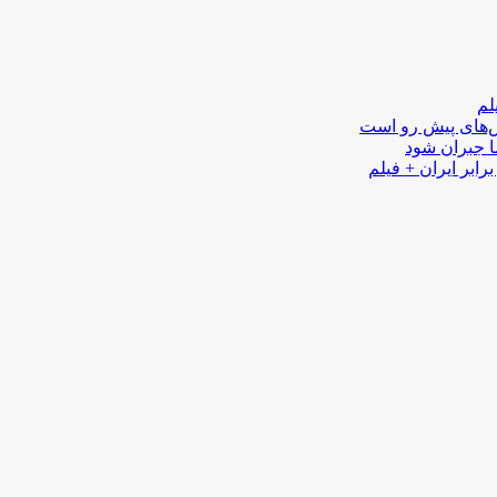
لم
لش‌های پیش رو است
ا جبران شود
رابر ایران + فیلم