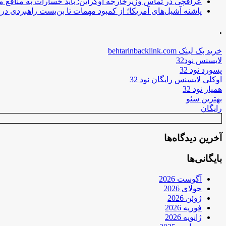
عراقچی در تماس وزیرخارجه اوکراین: باید خسارات به منافع م
پاشنه آشیل‌های آمریکا؛ از کمبود مهمات تا بن‌بست راهبردی در ب
.
خرید بک لینک behtarinbacklink.com
لایسنس نود32
پسورد نود 32
اوکلی لایسنس رایگان نود 32
همیار نود 32
بهترین سئو
رایگان
آخرین دیدگاه‌ها
بایگانی‌ها
آگوست 2026
جولای 2026
ژوئن 2026
فوریه 2026
ژانویه 2026