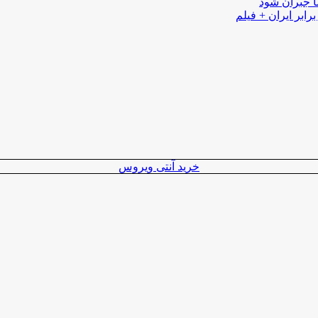
ا جبران شود
رابر ایران + فیلم
خرید آنتی ویروس