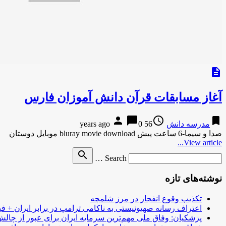
description
آغاز مسابقات قرآن دانش آموزان فارس
person
chat_bubble
access_time
bookmark
مدرسه دانش
56 years ago
0
صدا و سیما-6 ساعت پیش bluray movie download موبایل دوستان
View article...
Search
search
Search …
for
نوشته‌های تازه
تکذیب وقوع انفجار در مرز شلمچه
اعتراف رسانه صهیونیستی به ناکامی ترامپ در برابر ایران + فی
پزشکیان: وفاق ملی مهم‌ترین سرمایه ایران برای عبور از چا