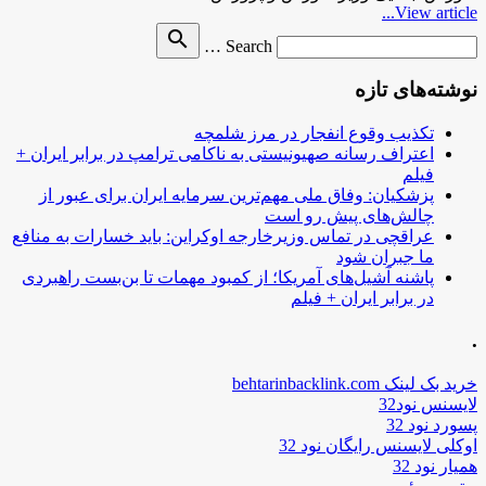
View article...
Search
search
Search …
for
نوشته‌های تازه
تکذیب وقوع انفجار در مرز شلمچه
اعتراف رسانه صهیونیستی به ناکامی ترامپ در برابر ایران +
فیلم
پزشکیان: وفاق ملی مهم‌ترین سرمایه ایران برای عبور از
چالش‌های پیش رو است
عراقچی در تماس وزیرخارجه اوکراین: باید خسارات به منافع
ما جبران شود
پاشنه آشیل‌های آمریکا؛ از کمبود مهمات تا بن‌بست راهبردی
در برابر ایران + فیلم
.
خرید بک لینک behtarinbacklink.com
لایسنس نود32
پسورد نود 32
اوکلی لایسنس رایگان نود 32
همیار نود 32