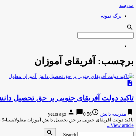
مدرسه
برگه نمونه
search
برچسب:
آفریقای آموزان
description
تاکید دولت آفریقای جنوبی بر حق تحصیل دان
person
chat_bubble
access_time
bookmark
مدرسه دانش
56 years ago
0
تاکید دولت آفریقای جنوبی بر حق تحصیل دانش آموزان معلولایسنا-9 ساعت پیش تاکید دولت آفریقای جنوبی بر حق تحصیل دانش …
View article...
Search
search
Search …
for