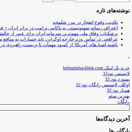
نوشته‌های تازه
تکذیب وقوع انفجار در مرز شلمچه
اعتراف رسانه صهیونیستی به ناکامی ترامپ در برابر ایران + فی
پزشکیان: وفاق ملی مهم‌ترین سرمایه ایران برای عبور از چا
عراقچی در تماس وزیرخارجه اوکراین: باید خسارات به منافع م
پاشنه آشیل‌های آمریکا؛ از کمبود مهمات تا بن‌بست راهبردی در ب
.
خرید بک لینک behtarinbacklink.com
لایسنس نود32
پسورد نود 32
اوکلی لایسنس رایگان نود 32
همیار نود 32
بهترین سئو
رایگان
آخرین دیدگاه‌ها
بایگانی‌ها