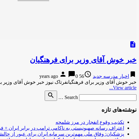
description
خبر خوش آقای وزیر برای فرهنگیان
person
chat_bubble
access_time
bookmark
اخبار مدرسه جدید
56 years ago
0
خبر خوش آقای وزیر برای فرهنگیانفرتاک نیوز خبر خوش آقای وزیر ب
View article...
Search
search
Search …
for
نوشته‌های تازه
تکذیب وقوع انفجار در مرز شلمچه
اعتراف رسانه صهیونیستی به ناکامی ترامپ در برابر ایران + فی
پزشکیان: وفاق ملی مهم‌ترین سرمایه ایران برای عبور از چا