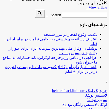
کامل برای مدیریت …
View article...
Search
search
Search …
for
نوشته‌های تازه
تکذیب وقوع انفجار در مرز شلمچه
اعتراف رسانه صهیونیستی به ناکامی ترامپ در برابر ایران +
فیلم
پزشکیان: وفاق ملی مهم‌ترین سرمایه ایران برای عبور از
چالش‌های پیش رو است
عراقچی در تماس وزیرخارجه اوکراین: باید خسارات به منافع
ما جبران شود
پاشنه آشیل‌های آمریکا؛ از کمبود مهمات تا بن‌بست راهبردی
در برابر ایران + فیلم
.
خرید بک لینک behtarinbacklink.com
لایسنس نود32
پسورد نود 32
اوکلی لایسنس رایگان نود 32