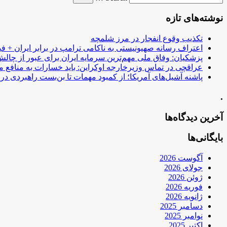
نوشته‌های تازه
تکذیب وقوع انفجار در مرز شلمچه
اعتراف رسانه صهیونیستی به ناکامی ترامپ در برابر ایران + فی
پزشکیان: وفاق ملی مهم‌ترین سرمایه ایران برای عبور از چا
عراقچی در تماس وزیرخارجه اوکراین: باید خسارات به منافع م
پاشنه آشیل‌های آمریکا؛ از کمبود مهمات تا بن‌بست راهبردی در ب
.
آخرین دیدگاه‌ها
بایگانی‌ها
آگوست 2026
جولای 2026
ژوئن 2026
فوریه 2026
ژانویه 2026
دسامبر 2025
نوامبر 2025
اکتبر 2025