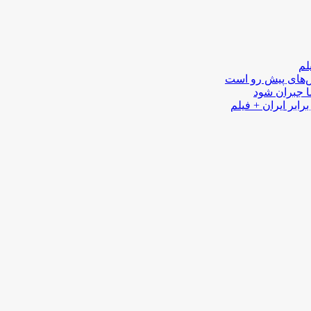
لم
لش‌های پیش رو است
ا جبران شود
رابر ایران + فیلم