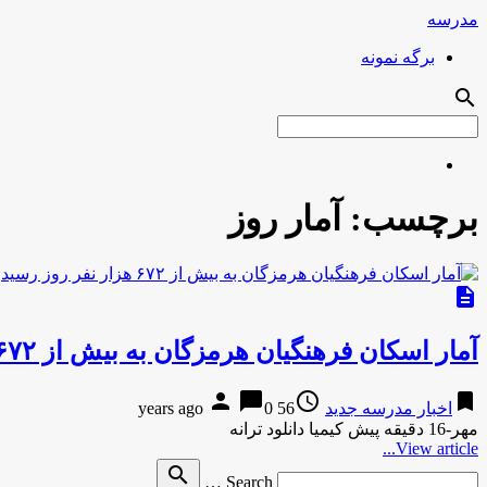
مدرسه
برگه نمونه
search
برچسب:
آمار روز
description
آمار اسکان فرهنگیان هرمزگان به بیش از ۶۷۲ هزار نفر روز رسید
person
chat_bubble
access_time
bookmark
اخبار مدرسه جدید
56 years ago
0
مهر-16 دقیقه پیش کیمیا دانلود ترانه
View article...
Search
search
Search …
for