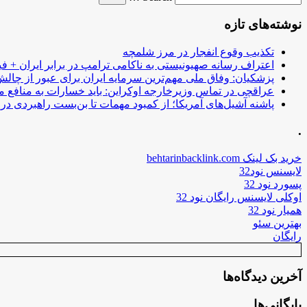
نوشته‌های تازه
تکذیب وقوع انفجار در مرز شلمچه
اعتراف رسانه صهیونیستی به ناکامی ترامپ در برابر ایران + فی
پزشکیان: وفاق ملی مهم‌ترین سرمایه ایران برای عبور از چا
عراقچی در تماس وزیرخارجه اوکراین: باید خسارات به منافع م
پاشنه آشیل‌های آمریکا؛ از کمبود مهمات تا بن‌بست راهبردی در ب
.
خرید بک لینک behtarinbacklink.com
لایسنس نود32
پسورد نود 32
اوکلی لایسنس رایگان نود 32
همیار نود 32
بهترین سئو
رایگان
آخرین دیدگاه‌ها
بایگانی‌ها