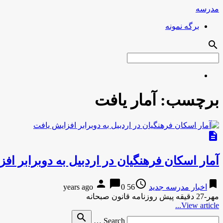
مدرسه
برگه نمونه
search
برچسب:
آمار یافت
description
آمار اسکان فرهنگیان در اردبیل به دوبرابر اف
person
chat_bubble
access_time
bookmark
اخبار مدرسه جدید
56 years ago
0
مهر-27 دقیقه پیش روزنامه قانون صبحانه
View article...
Search
search
Search …
for