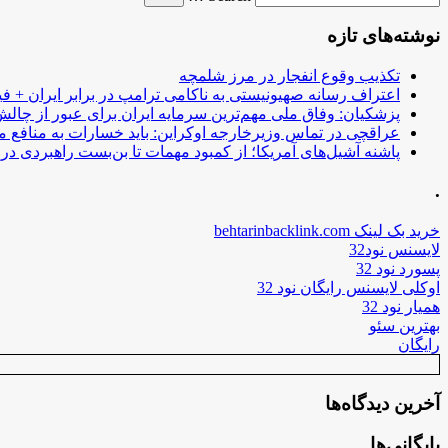
نوشته‌های تازه
تکذیب وقوع انفجار در مرز شلمچه
اعتراف رسانه صهیونیستی به ناکامی ترامپ در برابر ایران + فی
پزشکیان: وفاق ملی مهم‌ترین سرمایه ایران برای عبور از چا
عراقچی در تماس وزیرخارجه اوکراین: باید خسارات به منافع م
پاشنه آشیل‌های آمریکا؛ از کمبود مهمات تا بن‌بست راهبردی در ب
.
خرید بک لینک behtarinbacklink.com
لایسنس نود32
پسورد نود 32
اوکلی لایسنس رایگان نود 32
همیار نود 32
بهترین سئو
رایگان
آخرین دیدگاه‌ها
بایگانی‌ها