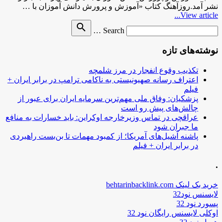
نشر آمد.روزآهنگ کتاب «آموزش و پرورش دانش آموزان با …
View article...
Search
search
Search …
for
نوشته‌های تازه
تکذیب وقوع انفجار در مرز شلمچه
اعتراف رسانه صهیونیستی به ناکامی ترامپ در برابر ایران +
فیلم
پزشکیان: وفاق ملی مهم‌ترین سرمایه ایران برای عبور از
چالش‌های پیش رو است
عراقچی در تماس وزیرخارجه اوکراین: باید خسارات به منافع
ما جبران شود
پاشنه آشیل‌های آمریکا؛ از کمبود مهمات تا بن‌بست راهبردی
در برابر ایران + فیلم
.
خرید بک لینک behtarinbacklink.com
لایسنس نود32
پسورد نود 32
اوکلی لایسنس رایگان نود 32