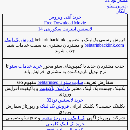
همیار نود 32
بهترین سئو
رایگان
خرید آنتی ویروس
Free Download Movie
لایسنس اینترنت سکوریتی 14
فروش رسمی بک‌لینک با تضمین behtarinbacklink
فروش بک لینک
behtarinbacklink.com
و مشتریان بیشتری به سمت خدمات شما
جذب شوند
جذب مشتریان جدید با کمپین‌های سئو محور
خرید خدمات سئو
تا
نرخ تبدیل بازدیدکننده به مشتری افزایش یابد
سفارش تعریف
سایت سئو behtarinseo.ir
مفهوم seo
بکلینک چیست بک لینک معتبر
بک لینک باکیفیت
و باکیفیت افزایش
ورودی
خرید لایسنس نود32
بکلینک چیست؟ بکلینک ایرانی
فروش بک لینک
و رپورتاژ سفارش
ورودی
شرکت رپورتاژ آگهی
بک لینک و رپورتاژ معتبر
و gov سئو تضمینی
خرید بک لینک کامنتی
کد فعال سازی eset