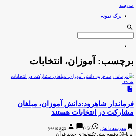
مدرسه
برگه نمونه
search
برچسب:
آموزان، انتخابات
description
فرماندار شاهرود:دانش آموزان، مبلغان
مشارکت در انتخابات هستند
person
chat_bubble
access_time
bookmark
مدرسه دانش
56 years ago
0
ایرنا-39 دقیقه پیش تکنولوژی جدید قرآن