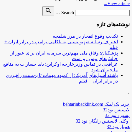
View article...
Search
search
Search …
for
نوشته‌های تازه
تکذیب وقوع انفجار در مرز شلمچه
اعتراف رسانه صهیونیستی به ناکامی ترامپ در برابر ایران +
فیلم
پزشکیان: وفاق ملی مهم‌ترین سرمایه ایران برای عبور از
چالش‌های پیش رو است
عراقچی در تماس وزیرخارجه اوکراین: باید خسارات به منافع
ما جبران شود
پاشنه آشیل‌های آمریکا؛ از کمبود مهمات تا بن‌بست راهبردی
در برابر ایران + فیلم
.
خرید بک لینک behtarinbacklink.com
لایسنس نود32
پسورد نود 32
اوکلی لایسنس رایگان نود 32
همیار نود 32