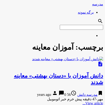
مدرسه
برگه نمونه
search
برچسب:
آموزان معاینه
description
دانش آموزان با «دستان بهشتی» معاینه
شدند
person
chat_bubble
access_time
bookmark
مدرسه دانش
56 years ago
0
مهر-47 دقیقه پیش خرم خبر اتوموبیل
View article...