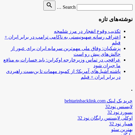
Search
search
Search …
for
نوشته‌های تازه
تکذیب وقوع انفجار در مرز شلمچه
اعتراف رسانه صهیونیستی به ناکامی ترامپ در برابر ایران +
فیلم
پزشکیان: وفاق ملی مهم‌ترین سرمایه ایران برای عبور از
چالش‌های پیش رو است
عراقچی در تماس وزیرخارجه اوکراین: باید خسارات به منافع
ما جبران شود
پاشنه آشیل‌های آمریکا؛ از کمبود مهمات تا بن‌بست راهبردی
در برابر ایران + فیلم
.
خرید بک لینک behtarinbacklink.com
لایسنس نود32
پسورد نود 32
اوکلی لایسنس رایگان نود 32
همیار نود 32
بهترین سئو