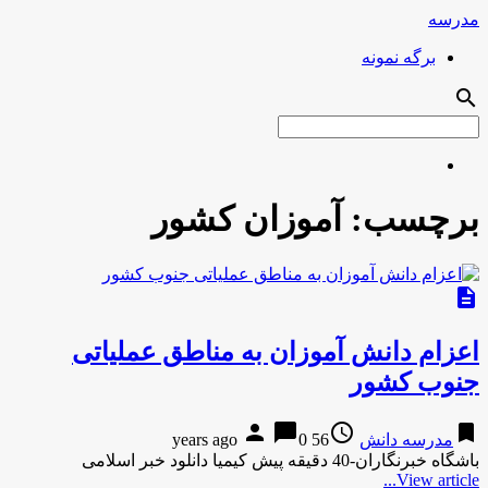
مدرسه
برگه نمونه
search
برچسب:
آموزان کشور
description
اعزام دانش آموزان به مناطق عملیاتی
جنوب کشور
person
chat_bubble
access_time
bookmark
مدرسه دانش
56 years ago
0
باشگاه خبرنگاران-40 دقیقه پیش کیمیا دانلود خبر اسلامی
View article...