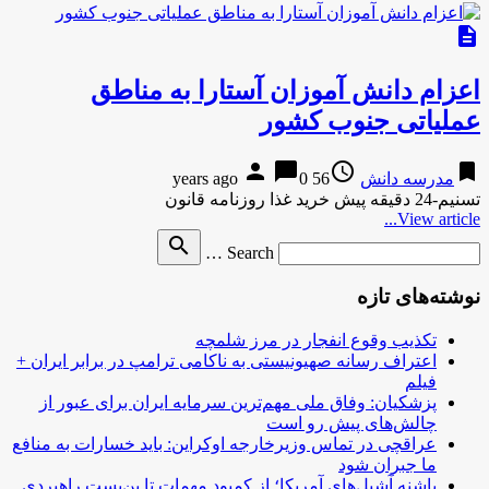
description
اعزام دانش آموزان آستارا به مناطق
عملیاتی جنوب کشور
person
chat_bubble
access_time
bookmark
مدرسه دانش
56 years ago
0
تسنیم-24 دقیقه پیش خرید غذا روزنامه قانون
View article...
Search
search
Search …
for
نوشته‌های تازه
تکذیب وقوع انفجار در مرز شلمچه
اعتراف رسانه صهیونیستی به ناکامی ترامپ در برابر ایران +
فیلم
پزشکیان: وفاق ملی مهم‌ترین سرمایه ایران برای عبور از
چالش‌های پیش رو است
عراقچی در تماس وزیرخارجه اوکراین: باید خسارات به منافع
ما جبران شود
پاشنه آشیل‌های آمریکا؛ از کمبود مهمات تا بن‌بست راهبردی