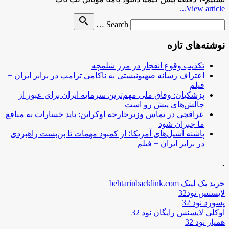
View article...
Search
search
Search …
for
نوشته‌های تازه
تکذیب وقوع انفجار در مرز شلمچه
اعتراف رسانه صهیونیستی به ناکامی ترامپ در برابر ایران +
فیلم
پزشکیان: وفاق ملی مهم‌ترین سرمایه ایران برای عبور از
چالش‌های پیش رو است
عراقچی در تماس وزیرخارجه اوکراین: باید خسارات به منافع
ما جبران شود
پاشنه آشیل‌های آمریکا؛ از کمبود مهمات تا بن‌بست راهبردی
در برابر ایران + فیلم
.
خرید بک لینک behtarinbacklink.com
لایسنس نود32
پسورد نود 32
اوکلی لایسنس رایگان نود 32
همیار نود 32