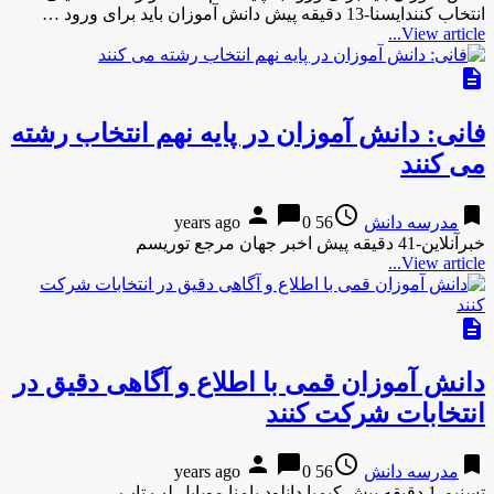
انتخاب کنندایسنا-13 دقیقه پیش دانش آموزان باید برای ورود …
View article...
description
فانی: دانش آموزان در پایه نهم انتخاب رشته
می کنند
person
chat_bubble
access_time
bookmark
مدرسه دانش
56 years ago
0
خبرآنلاین-41 دقیقه پیش اخبر جهان مرجع توریسم
View article...
description
دانش آموزان قمی با اطلاع و آگاهی دقیق در
انتخابات شرکت کنند
person
chat_bubble
access_time
bookmark
مدرسه دانش
56 years ago
0
تسنیم-1 دقیقه پیش کیمیا دانلود پامنا موبایل لپ تاپ