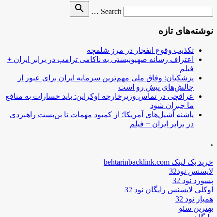
Search
search
Search …
for
نوشته‌های تازه
تکذیب وقوع انفجار در مرز شلمچه
اعتراف رسانه صهیونیستی به ناکامی ترامپ در برابر ایران +
فیلم
پزشکیان: وفاق ملی مهم‌ترین سرمایه ایران برای عبور از
چالش‌های پیش رو است
عراقچی در تماس وزیرخارجه اوکراین: باید خسارات به منافع
ما جبران شود
پاشنه آشیل‌های آمریکا؛ از کمبود مهمات تا بن‌بست راهبردی
در برابر ایران + فیلم
.
خرید بک لینک behtarinbacklink.com
لایسنس نود32
پسورد نود 32
اوکلی لایسنس رایگان نود 32
همیار نود 32
بهترین سئو