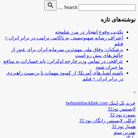
Search
search
Search …
for
نوشته‌های تازه
تکذیب وقوع انفجار در مرز شلمچه
اعتراف رسانه صهیونیستی به ناکامی ترامپ در برابر ایران +
فیلم
پزشکیان: وفاق ملی مهم‌ترین سرمایه ایران برای عبور از
چالش‌های پیش رو است
عراقچی در تماس وزیرخارجه اوکراین: باید خسارات به منافع
ما جبران شود
پاشنه آشیل‌های آمریکا؛ از کمبود مهمات تا بن‌بست راهبردی
در برابر ایران + فیلم
.
خرید بک لینک behtarinbacklink.com
لایسنس نود32
پسورد نود 32
اوکلی لایسنس رایگان نود 32
همیار نود 32
بهترین سئو