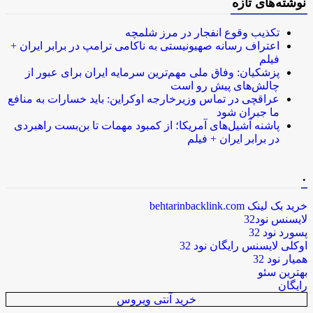
نوشته‌های تازه
تکذیب وقوع انفجار در مرز شلمچه
اعتراف رسانه صهیونیستی به ناکامی ترامپ در برابر ایران +
فیلم
پزشکیان: وفاق ملی مهم‌ترین سرمایه ایران برای عبور از
چالش‌های پیش رو است
عراقچی در تماس وزیرخارجه اوکراین: باید خسارات به منافع
ما جبران شود
پاشنه آشیل‌های آمریکا؛ از کمبود مهمات تا بن‌بست راهبردی
در برابر ایران + فیلم
.
خرید بک لینک behtarinbacklink.com
لایسنس نود32
پسورد نود 32
اوکلی لایسنس رایگان نود 32
همیار نود 32
بهترین سئو
رایگان
خرید آنتی ویروس