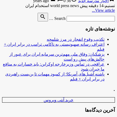
اخبار مدرسه جدید
56 years ago
0
تسنیم-14 دقیقه پیش world press news استخدام ایران
View article...
Search
search
Search …
for
نوشته‌های تازه
تکذیب وقوع انفجار در مرز شلمچه
اعتراف رسانه صهیونیستی به ناکامی ترامپ در برابر ایران +
فیلم
پزشکیان: وفاق ملی مهم‌ترین سرمایه ایران برای عبور از
چالش‌های پیش رو است
عراقچی در تماس وزیرخارجه اوکراین: باید خسارات به منافع
ما جبران شود
پاشنه آشیل‌های آمریکا؛ از کمبود مهمات تا بن‌بست راهبردی
در برابر ایران + فیلم
.
خرید آنتی ویروس
آخرین دیدگاه‌ها