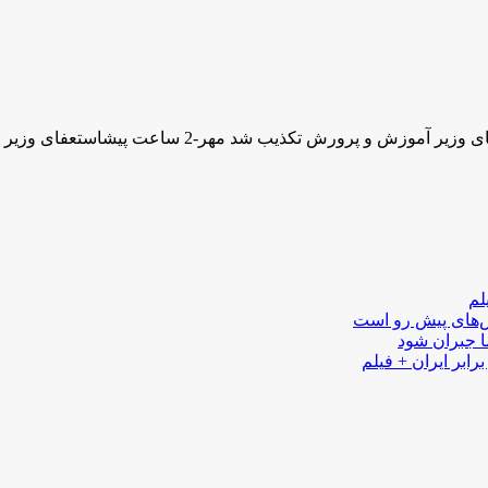
لم
لش‌های پیش رو است
ا جبران شود
رابر ایران + فیلم