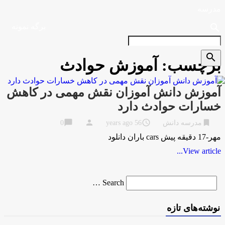
مدرسه
search
برگه نمونه
search
برچسب:
آموزش حوادث
آموزش دانش آموزان نقش مهمی در کاهش
خسارات حوادث دارد
chat_bubble
person
access_time
bookmark
مدرسه دانش
56 years ago
0
مهر-17 دقیقه پیش cars باران دانلود
View article...
Search
Search …
for
نوشته‌های تازه