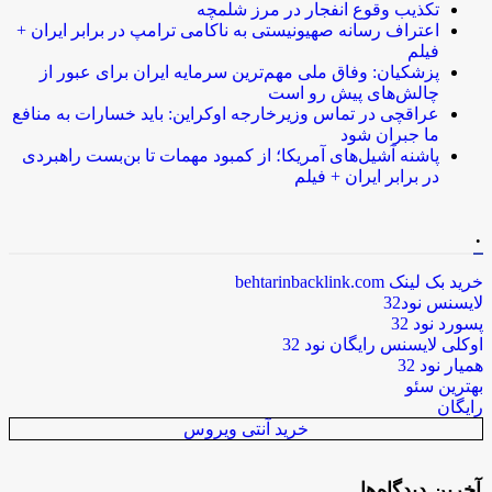
تکذیب وقوع انفجار در مرز شلمچه
اعتراف رسانه صهیونیستی به ناکامی ترامپ در برابر ایران +
فیلم
پزشکیان: وفاق ملی مهم‌ترین سرمایه ایران برای عبور از
چالش‌های پیش رو است
عراقچی در تماس وزیرخارجه اوکراین: باید خسارات به منافع
ما جبران شود
پاشنه آشیل‌های آمریکا؛ از کمبود مهمات تا بن‌بست راهبردی
در برابر ایران + فیلم
.
خرید بک لینک behtarinbacklink.com
لایسنس نود32
پسورد نود 32
اوکلی لایسنس رایگان نود 32
همیار نود 32
بهترین سئو
رایگان
خرید آنتی ویروس
آخرین دیدگاه‌ها