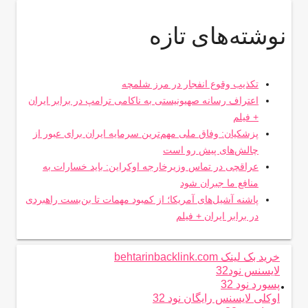
نوشته‌های تازه
تکذیب وقوع انفجار در مرز شلمچه
اعتراف رسانه صهیونیستی به ناکامی ترامپ در برابر ایران
+ فیلم
پزشکیان: وفاق ملی مهم‌ترین سرمایه ایران برای عبور از
چالش‌های پیش رو است
عراقچی در تماس وزیرخارجه اوکراین: باید خسارات به
منافع ما جبران شود
پاشنه آشیل‌های آمریکا؛ از کمبود مهمات تا بن‌بست راهبردی
در برابر ایران + فیلم
خرید بک لینک behtarinbacklink.com
لایسنس نود32
.
پسورد نود 32
اوکلی لایسنس رایگان نود 32