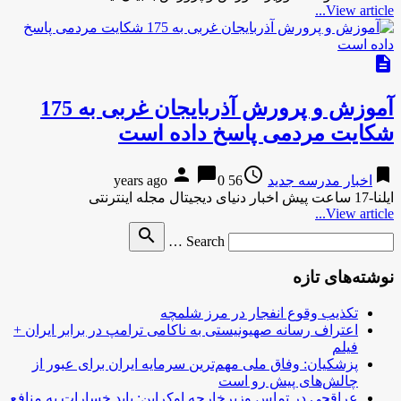
View article...
description
آموزش و پرورش آذربایجان غربی به 175
شکایت مردمی پاسخ داده است
person
chat_bubble
access_time
bookmark
اخبار مدرسه جدید
56 years ago
0
ایلنا-17 ساعت پیش اخبار دنیای دیجیتال مجله اینترنتی
View article...
Search
search
Search …
for
نوشته‌های تازه
تکذیب وقوع انفجار در مرز شلمچه
اعتراف رسانه صهیونیستی به ناکامی ترامپ در برابر ایران +
فیلم
پزشکیان: وفاق ملی مهم‌ترین سرمایه ایران برای عبور از
چالش‌های پیش رو است
عراقچی در تماس وزیرخارجه اوکراین: باید خسارات به منافع