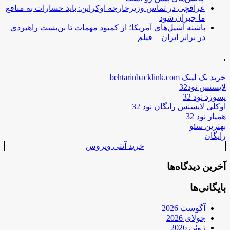
عراقچی در تماس وزیرخارجه اوکراین: باید خسارات به منافع
ما جبران شود
پاشنه آشیل‌های آمریکا؛ از کمبود مهمات تا بن‌بست راهبردی
در برابر ایران + فیلم
.
خرید بک لینک behtarinbacklink.com
لایسنس نود32
پسورد نود 32
اوکلی لایسنس رایگان نود 32
همیار نود 32
بهترین سئو
رایگان
خرید آنتی ویروس
آخرین دیدگاه‌ها
بایگانی‌ها
آگوست 2026
جولای 2026
ژوئن 2026