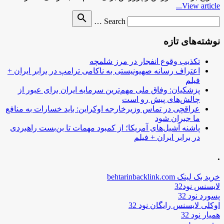
View article...
Search
search
Search …
for
نوشته‌های تازه
تکذیب وقوع انفجار در مرز شلمچه
اعتراف رسانه صهیونیستی به ناکامی ترامپ در برابر ایران +
فیلم
پزشکیان: وفاق ملی مهم‌ترین سرمایه ایران برای عبور از
چالش‌های پیش رو است
عراقچی در تماس وزیرخارجه اوکراین: باید خسارات به منافع
ما جبران شود
پاشنه آشیل‌های آمریکا؛ از کمبود مهمات تا بن‌بست راهبردی
در برابر ایران + فیلم
.
خرید بک لینک behtarinbacklink.com
لایسنس نود32
پسورد نود 32
اوکلی لایسنس رایگان نود 32
همیار نود 32