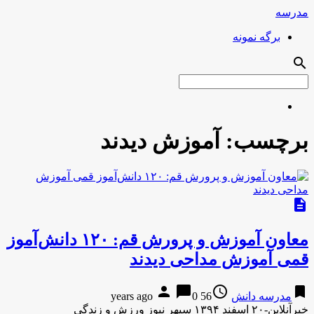
مدرسه
برگه نمونه
search
برچسب:
آموزش دیدند
description
معاون آموزش و پرورش قم: ۱۲۰ دانش‌آموز
قمی آموزش مداحی دیدند
person
chat_bubble
access_time
bookmark
مدرسه دانش
56 years ago
0
خبرآنلاین-۲۰ اسفند ۱۳۹۴ سپهر نیوز ورزش و زندگی