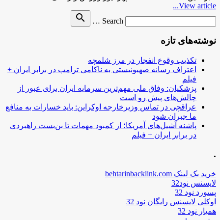
View article...
Search
search
Search …
for
نوشته‌های تازه
تکذیب وقوع انفجار در مرز شلمچه
اعتراف رسانه صهیونیستی به ناکامی ترامپ در برابر ایران +
فیلم
پزشکیان: وفاق ملی مهم‌ترین سرمایه ایران برای عبور از
چالش‌های پیش رو است
عراقچی در تماس وزیرخارجه اوکراین: باید خسارات به منافع
ما جبران شود
پاشنه آشیل‌های آمریکا؛ از کمبود مهمات تا بن‌بست راهبردی
در برابر ایران + فیلم
.
خرید بک لینک behtarinbacklink.com
لایسنس نود32
پسورد نود 32
اوکلی لایسنس رایگان نود 32
همیار نود 32