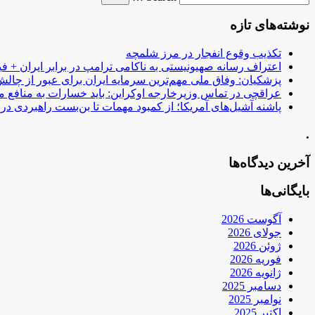
نوشته‌های تازه
تکذیب وقوع انفجار در مرز شلمچه
اعتراف رسانه صهیونیستی به ناکامی ترامپ در برابر ایران + فی
پزشکیان: وفاق ملی مهم‌ترین سرمایه ایران برای عبور از چا
عراقچی در تماس وزیرخارجه اوکراین: باید خسارات به منافع م
پاشنه آشیل‌های آمریکا؛ از کمبود مهمات تا بن‌بست راهبردی در ب
.
آخرین دیدگاه‌ها
بایگانی‌ها
آگوست 2026
جولای 2026
ژوئن 2026
فوریه 2026
ژانویه 2026
دسامبر 2025
نوامبر 2025
اکتبر 2025