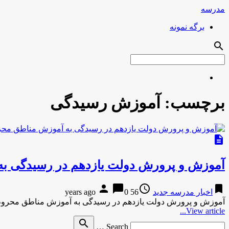
مدرسه
برگه نمونه
search
برچسب:
آموزش رسیدگی
description
آموزش و پرورش دولت یازدهم در رسیدگی ب
person
chat_bubble
access_time
bookmark
اخبار مدرسه جدید
56 years ago
0
آموزش و پرورش دولت یازدهم در رسیدگی به آموزش مناطق محروم
View article...
Search
search
Search …
for