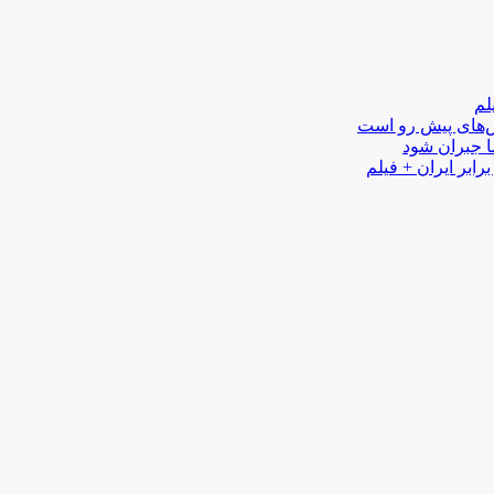
لم
لش‌های پیش رو است
ا جبران شود
رابر ایران + فیلم