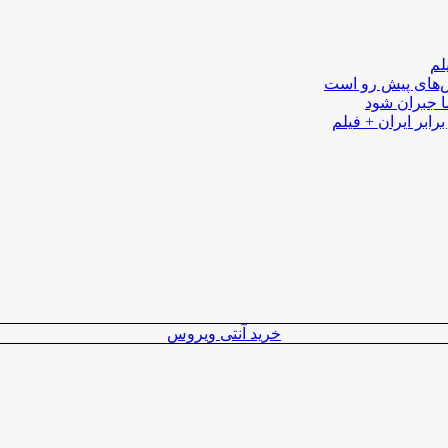
لم
لش‌های پیش رو است
ا جبران شود
رابر ایران + فیلم
خرید آنتی ویروس