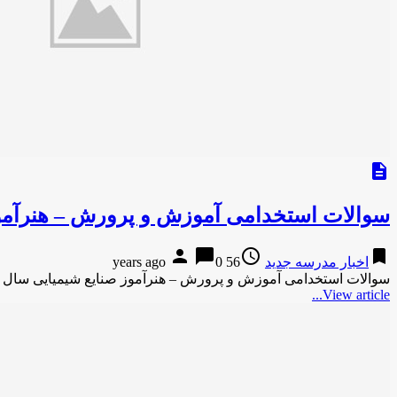
description
سوالات استخدامی آموزش و پرورش – هنرآموز 
person
chat_bubble
access_time
bookmark
اخبار مدرسه جدید
56 years ago
0
سوالات استخدامی آموزش و پرورش – هنرآموز صنایع شیمیایی سال 89کندو سوالات استخدامی آموزش و پرورش – هنرآموز صنایع شیمیایی …
View article...