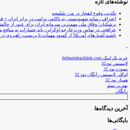
نوشته‌های تازه
تکذیب وقوع انفجار در مرز شلمچه
اعتراف رسانه صهیونیستی به ناکامی ترامپ در برابر ایران + فی
پزشکیان: وفاق ملی مهم‌ترین سرمایه ایران برای عبور از چا
عراقچی در تماس وزیرخارجه اوکراین: باید خسارات به منافع م
پاشنه آشیل‌های آمریکا؛ از کمبود مهمات تا بن‌بست راهبردی در ب
.
خرید بک لینک behtarinbacklink.com
لایسنس نود32
پسورد نود 32
اوکلی لایسنس رایگان نود 32
همیار نود 32
بهترین سئو
رایگان
آخرین دیدگاه‌ها
بایگانی‌ها