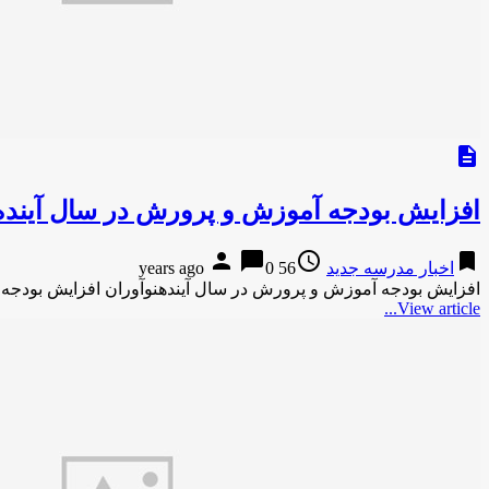
description
افزایش بودجه آموزش و پرورش در سال آینده
person
chat_bubble
access_time
bookmark
اخبار مدرسه جدید
56 years ago
0
افزایش بودجه آموزش و پرورش در سال آیندهنوآوران افزایش بودجه 
View article...