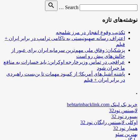
Search
search
Search …
for
نوشته‌های تازه
تکذیب وقوع انفجار در مرز شلمچه
اعتراف رسانه صهیونیستی به ناکامی ترامپ در برابر ایران +
فیلم
پزشکیان: وفاق ملی مهم‌ترین سرمایه ایران برای عبور از
چالش‌های پیش رو است
عراقچی در تماس وزیرخارجه اوکراین: باید خسارات به منافع
ما جبران شود
پاشنه آشیل‌های آمریکا؛ از کمبود مهمات تا بن‌بست راهبردی
در برابر ایران + فیلم
.
خرید بک لینک behtarinbacklink.com
لایسنس نود32
پسورد نود 32
اوکلی لایسنس رایگان نود 32
همیار نود 32
بهترین سئو