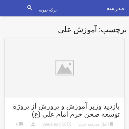
search
مدرسه
برگه نمونه
برچسب:
آموزش علی
بازدید وزیر آموزش و پرورش از پروژه
توسعه صحن حرم امام علی (ع)
chat_bubble
person
access_time
bookmark
اخبار مدرسه جدید
56 years ago
0