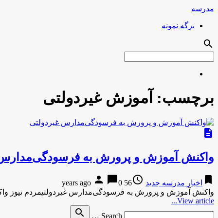
مدرسه
برگه نمونه
search
برچسب:
آموزش غیردولتی
description
واکنش آموزش و پرورش به فرسودگی‌مدارس 
person
chat_bubble
access_time
bookmark
اخبار مدرسه جدید
56 years ago
0
واکنش آموزش و پرورش به فرسودگی‌مدارس غیردولتیمردم نیوز و
View article...
Search
search
Search …
for