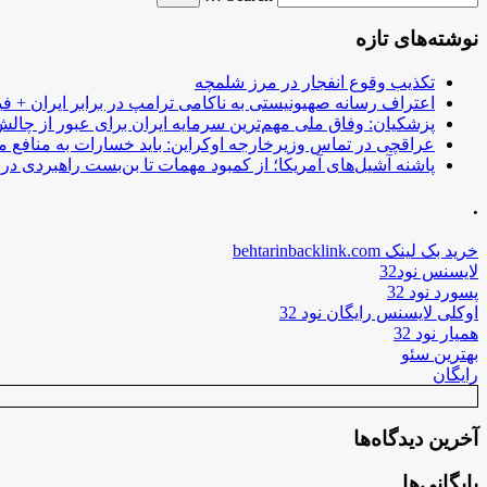
نوشته‌های تازه
تکذیب وقوع انفجار در مرز شلمچه
اعتراف رسانه صهیونیستی به ناکامی ترامپ در برابر ایران + فی
پزشکیان: وفاق ملی مهم‌ترین سرمایه ایران برای عبور از چا
عراقچی در تماس وزیرخارجه اوکراین: باید خسارات به منافع م
پاشنه آشیل‌های آمریکا؛ از کمبود مهمات تا بن‌بست راهبردی در ب
.
خرید بک لینک behtarinbacklink.com
لایسنس نود32
پسورد نود 32
اوکلی لایسنس رایگان نود 32
همیار نود 32
بهترین سئو
رایگان
آخرین دیدگاه‌ها
بایگانی‌ها