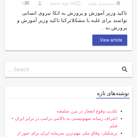
chat_bubble
person
access_time
bookmark
دسته‌بندی نشده
56 years ago
0
تاکید وزیر آموزش و پرورش به اتکا نیروی انسانی
توانمند برای غلبه با مشکلاترکنا تاکید وزیر آموزش و
پرورش به …
View article...
Search
search
Search …
for
نوشته‌های تازه
تکذیب وقوع انفجار در مرز شلمچه
اعتراف رسانه صهیونیستی به ناکامی ترامپ در برابر ایران +
فیلم
پزشکیان: وفاق ملی مهم‌ترین سرمایه ایران برای عبور از