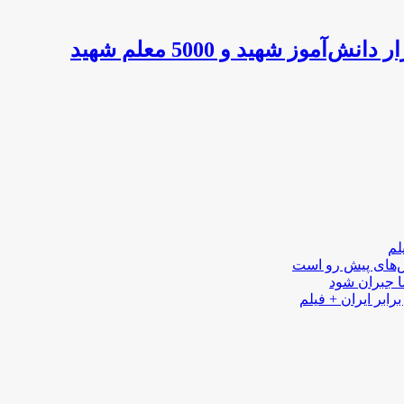
لم
لش‌های پیش رو است
ا جبران شود
رابر ایران + فیلم