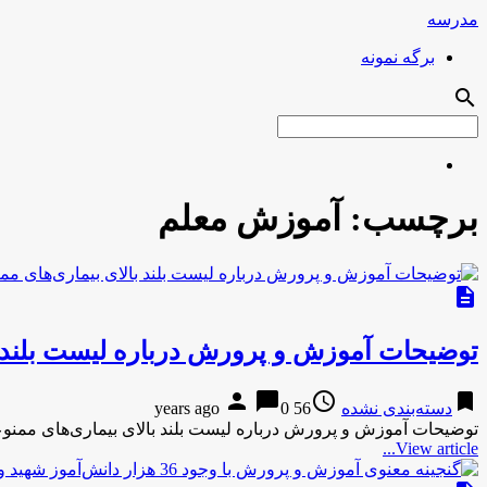
مدرسه
برگه نمونه
search
برچسب:
آموزش معلم
description
توضیحات آموزش و پرورش درباره لیست بلند ب
person
chat_bubble
access_time
bookmark
دسته‌بندی نشده
56 years ago
0
توضیحات آموزش و پرورش درباره لیست بلند بالای بیمار‌ی‌های مم
View article...