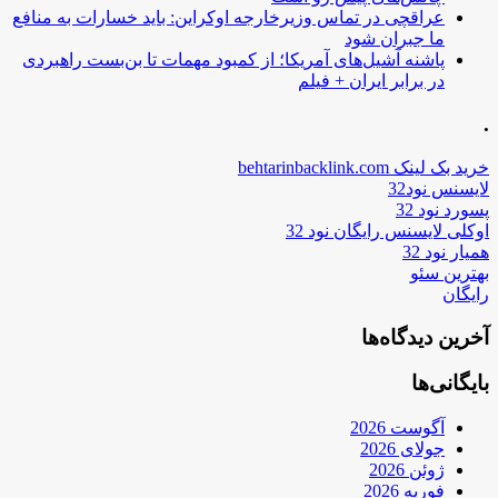
عراقچی در تماس وزیرخارجه اوکراین: باید خسارات به منافع
ما جبران شود
پاشنه آشیل‌های آمریکا؛ از کمبود مهمات تا بن‌بست راهبردی
در برابر ایران + فیلم
.
خرید بک لینک behtarinbacklink.com
لایسنس نود32
پسورد نود 32
اوکلی لایسنس رایگان نود 32
همیار نود 32
بهترین سئو
رایگان
آخرین دیدگاه‌ها
بایگانی‌ها
آگوست 2026
جولای 2026
ژوئن 2026
فوریه 2026