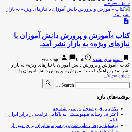
View article...
description
کتاب «آموزش و پرورش دانش آموزان با
نیازهای ویژه» به بازار نشر آمد.
person
chat_bubble
access_time
bookmark
دسته‌بندی نشده
56 years ago
0
کتاب «آموزش و پرورش دانش آموزان با نیازهای ویژه» به بازار
نشر آمد.روزآهنگ کتاب «آموزش و پرورش دانش آموزان با …
View article...
Search
search
Search …
for
نوشته‌های تازه
تکذیب وقوع انفجار در مرز شلمچه
اعتراف رسانه صهیونیستی به ناکامی ترامپ در برابر ایران +
فیلم
پزشکیان: وفاق ملی مهم‌ترین سرمایه ایران برای عبور از
چالش‌های پیش رو است