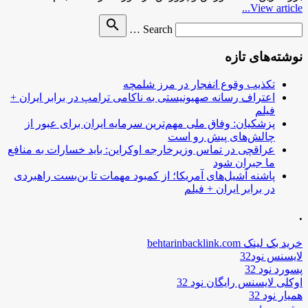
View article...
Search
search
Search …
for
نوشته‌های تازه
تکذیب وقوع انفجار در مرز شلمچه
اعتراف رسانه صهیونیستی به ناکامی ترامپ در برابر ایران +
فیلم
پزشکیان: وفاق ملی مهم‌ترین سرمایه ایران برای عبور از
چالش‌های پیش رو است
عراقچی در تماس وزیرخارجه اوکراین: باید خسارات به منافع
ما جبران شود
پاشنه آشیل‌های آمریکا؛ از کمبود مهمات تا بن‌بست راهبردی
در برابر ایران + فیلم
.
خرید بک لینک behtarinbacklink.com
لایسنس نود32
پسورد نود 32
اوکلی لایسنس رایگان نود 32
همیار نود 32