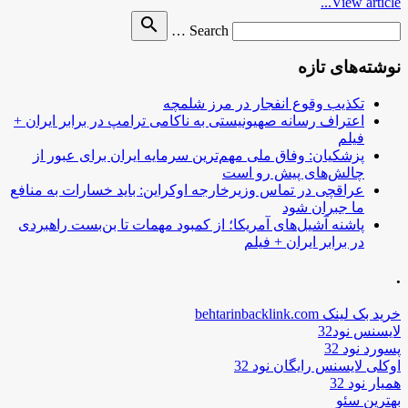
View article...
Search
search
Search …
for
نوشته‌های تازه
تکذیب وقوع انفجار در مرز شلمچه
اعتراف رسانه صهیونیستی به ناکامی ترامپ در برابر ایران +
فیلم
پزشکیان: وفاق ملی مهم‌ترین سرمایه ایران برای عبور از
چالش‌های پیش رو است
عراقچی در تماس وزیرخارجه اوکراین: باید خسارات به منافع
ما جبران شود
پاشنه آشیل‌های آمریکا؛ از کمبود مهمات تا بن‌بست راهبردی
در برابر ایران + فیلم
.
خرید بک لینک behtarinbacklink.com
لایسنس نود32
پسورد نود 32
اوکلی لایسنس رایگان نود 32
همیار نود 32
بهترین سئو