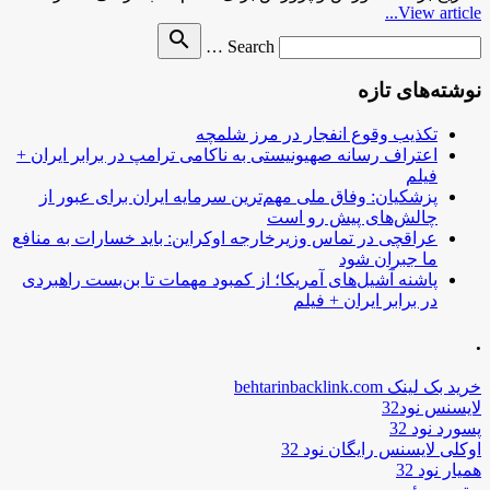
View article...
Search
search
Search …
for
نوشته‌های تازه
تکذیب وقوع انفجار در مرز شلمچه
اعتراف رسانه صهیونیستی به ناکامی ترامپ در برابر ایران +
فیلم
پزشکیان: وفاق ملی مهم‌ترین سرمایه ایران برای عبور از
چالش‌های پیش رو است
عراقچی در تماس وزیرخارجه اوکراین: باید خسارات به منافع
ما جبران شود
پاشنه آشیل‌های آمریکا؛ از کمبود مهمات تا بن‌بست راهبردی
در برابر ایران + فیلم
.
خرید بک لینک behtarinbacklink.com
لایسنس نود32
پسورد نود 32
اوکلی لایسنس رایگان نود 32
همیار نود 32