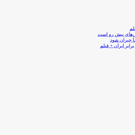
لم
لش‌های پیش رو است
ا جبران شود
رابر ایران + فیلم