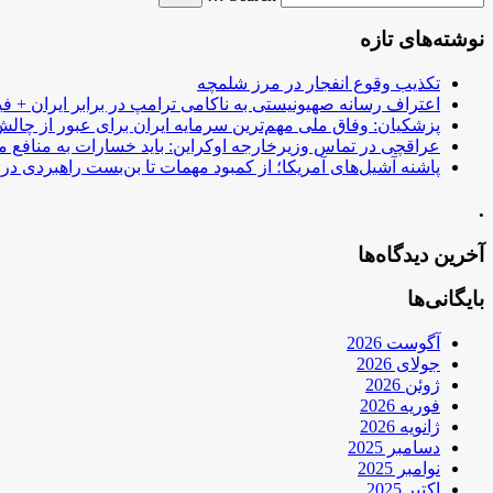
نوشته‌های تازه
تکذیب وقوع انفجار در مرز شلمچه
اعتراف رسانه صهیونیستی به ناکامی ترامپ در برابر ایران + فی
پزشکیان: وفاق ملی مهم‌ترین سرمایه ایران برای عبور از چا
عراقچی در تماس وزیرخارجه اوکراین: باید خسارات به منافع م
پاشنه آشیل‌های آمریکا؛ از کمبود مهمات تا بن‌بست راهبردی در ب
.
آخرین دیدگاه‌ها
بایگانی‌ها
آگوست 2026
جولای 2026
ژوئن 2026
فوریه 2026
ژانویه 2026
دسامبر 2025
نوامبر 2025
اکتبر 2025