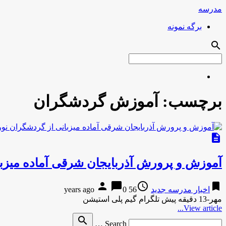
مدرسه
برگه نمونه
search
برچسب:
آموزش گردشگران
description
آموزش و پرورش آذربایجان شرقی آماده میزب
person
chat_bubble
access_time
bookmark
اخبار مدرسه جدید
56 years ago
0
مهر-13 دقیقه پیش تلگرام گیم پلی استیشن
View article...
Search
search
Search …
for