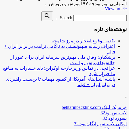
استهارپی نیوز بودجه ۹۷ آموزش و پرورش …
View article...
Search
search
Search …
for
نوشته‌های تازه
تکذیب وقوع انفجار در مرز شلمچه
اعتراف رسانه صهیونیستی به ناکامی ترامپ در برابر ایران +
فیلم
پزشکیان: وفاق ملی مهم‌ترین سرمایه ایران برای عبور از
چالش‌های پیش رو است
عراقچی در تماس وزیرخارجه اوکراین: باید خسارات به منافع
ما جبران شود
پاشنه آشیل‌های آمریکا؛ از کمبود مهمات تا بن‌بست راهبردی
در برابر ایران + فیلم
.
خرید بک لینک behtarinbacklink.com
لایسنس نود32
پسورد نود 32
اوکلی لایسنس رایگان نود 32