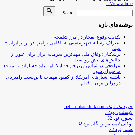
View article...
Search
search
Search …
for
نوشته‌های تازه
تکذیب وقوع انفجار در مرز شلمچه
اعتراف رسانه صهیونیستی به ناکامی ترامپ در برابر ایران +
فیلم
پزشکیان: وفاق ملی مهم‌ترین سرمایه ایران برای عبور از
چالش‌های پیش رو است
عراقچی در تماس وزیرخارجه اوکراین: باید خسارات به منافع
ما جبران شود
پاشنه آشیل‌های آمریکا؛ از کمبود مهمات تا بن‌بست راهبردی
در برابر ایران + فیلم
.
خرید بک لینک behtarinbacklink.com
لایسنس نود32
پسورد نود 32
اوکلی لایسنس رایگان نود 32
همیار نود 32