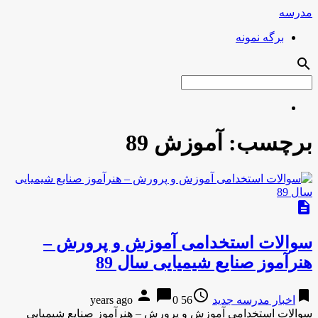
مدرسه
برگه نمونه
search
برچسب:
آموزش 89
description
سوالات استخدامی آموزش و پرورش –
هنرآموز صنایع شیمیایی سال 89
person
chat_bubble
access_time
bookmark
اخبار مدرسه جدید
56 years ago
0
سوالات استخدامی آموزش و پرورش – هنرآموز صنایع شیمیایی