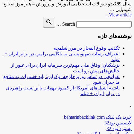
سال 89کندو سوالات استخدامی آموزش و پرورش – هنرآموز صنایع
شیمیایی …
View article...
Search
search
Search …
for
نوشته‌های تازه
تکذیب وقوع انفجار در مرز شلمچه
اعتراف رسانه صهیونیستی به ناکامی ترامپ در برابر ایران +
فیلم
پزشکیان: وفاق ملی مهم‌ترین سرمایه ایران برای عبور از
چالش‌های پیش رو است
عراقچی در تماس وزیرخارجه اوکراین: باید خسارات به منافع
ما جبران شود
پاشنه آشیل‌های آمریکا؛ از کمبود مهمات تا بن‌بست راهبردی
در برابر ایران + فیلم
.
خرید بک لینک behtarinbacklink.com
لایسنس نود32
پسورد نود 32