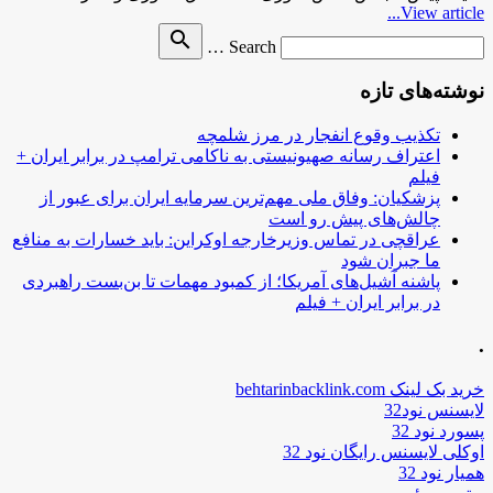
View article...
Search
search
Search …
for
نوشته‌های تازه
تکذیب وقوع انفجار در مرز شلمچه
اعتراف رسانه صهیونیستی به ناکامی ترامپ در برابر ایران +
فیلم
پزشکیان: وفاق ملی مهم‌ترین سرمایه ایران برای عبور از
چالش‌های پیش رو است
عراقچی در تماس وزیرخارجه اوکراین: باید خسارات به منافع
ما جبران شود
پاشنه آشیل‌های آمریکا؛ از کمبود مهمات تا بن‌بست راهبردی
در برابر ایران + فیلم
.
خرید بک لینک behtarinbacklink.com
لایسنس نود32
پسورد نود 32
اوکلی لایسنس رایگان نود 32
همیار نود 32