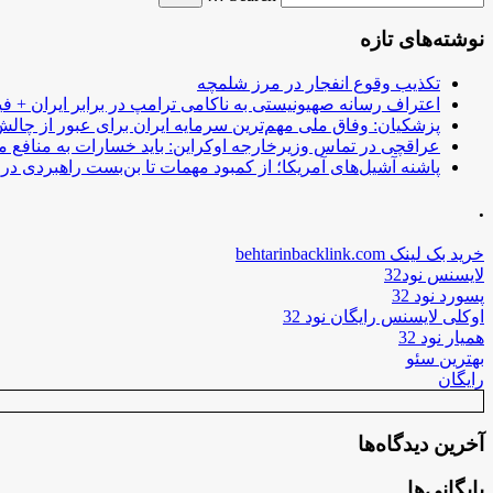
نوشته‌های تازه
تکذیب وقوع انفجار در مرز شلمچه
اعتراف رسانه صهیونیستی به ناکامی ترامپ در برابر ایران + فی
پزشکیان: وفاق ملی مهم‌ترین سرمایه ایران برای عبور از چا
عراقچی در تماس وزیرخارجه اوکراین: باید خسارات به منافع م
پاشنه آشیل‌های آمریکا؛ از کمبود مهمات تا بن‌بست راهبردی در ب
.
خرید بک لینک behtarinbacklink.com
لایسنس نود32
پسورد نود 32
اوکلی لایسنس رایگان نود 32
همیار نود 32
بهترین سئو
رایگان
آخرین دیدگاه‌ها
بایگانی‌ها