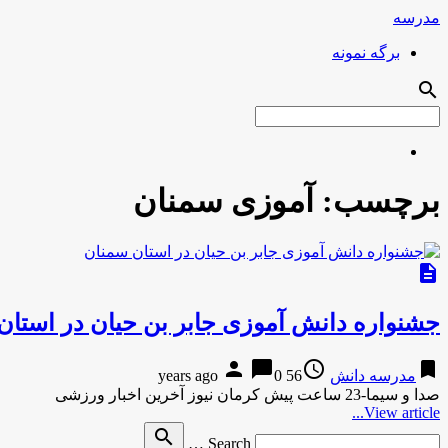
مدرسه
برگه نمونه
search
برچسب:
آموزی سمنان
description
جشنواره دانش آموزی جابر بن حیان در استان
person
chat_bubble
access_time
bookmark
مدرسه دانش
56 years ago
0
صدا و سیما-23 ساعت پیش کرمان نیوز آخرین اخبار ورزشی
View article...
Search
search
Search …
for