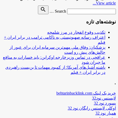
View article...
Search
search
Search …
for
نوشته‌های تازه
تکذیب وقوع انفجار در مرز شلمچه
اعتراف رسانه صهیونیستی به ناکامی ترامپ در برابر ایران +
فیلم
پزشکیان: وفاق ملی مهم‌ترین سرمایه ایران برای عبور از
چالش‌های پیش رو است
عراقچی در تماس وزیرخارجه اوکراین: باید خسارات به منافع
ما جبران شود
پاشنه آشیل‌های آمریکا؛ از کمبود مهمات تا بن‌بست راهبردی
در برابر ایران + فیلم
.
خرید بک لینک behtarinbacklink.com
لایسنس نود32
پسورد نود 32
اوکلی لایسنس رایگان نود 32
همیار نود 32