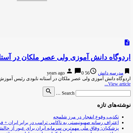
description
اردوگاه دانش آموزی ولی عصر ملکان در آستان
person
chat_bubble
access_time
bookmark
مدرسه دانش
56 years ago
0
اردوگاه دانش آموزی ولی عصر ملکان در آستانه نابودی رئیس آموزش 
View article...
Search
search
Search …
for
نوشته‌های تازه
تکذیب وقوع انفجار در مرز شلمچه
اعتراف رسانه صهیونیستی به ناکامی ترامپ در برابر ایران + فی
پزشکیان: وفاق ملی مهم‌ترین سرمایه ایران برای عبور از چا