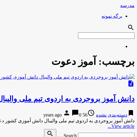
مدرسه
برگه نمونه
search
برچسب:
آموز دعوت
description
دانش آموز بروجردی به اردوی تیم ملی والی
person
chat_bubble
access_time
bookmark
دسته‌بندی نشده
56 years ago
0
دانش آموز بروجردی به اردوی تیم ملی والیبال دانش آموزی كشور دعوت شدایرنا-2 ساعت پیش دانش آموز ب
View article...
Search
search
Search …
for