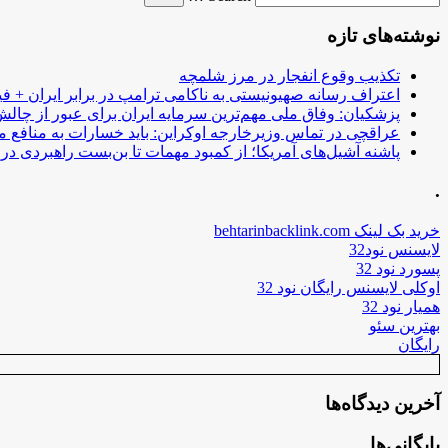
نوشته‌های تازه
تکذیب وقوع انفجار در مرز شلمچه
اعتراف رسانه صهیونیستی به ناکامی ترامپ در برابر ایران + فی
پزشکیان: وفاق ملی مهم‌ترین سرمایه ایران برای عبور از چا
عراقچی در تماس وزیرخارجه اوکراین: باید خسارات به منافع م
پاشنه آشیل‌های آمریکا؛ از کمبود مهمات تا بن‌بست راهبردی در ب
.
خرید بک لینک behtarinbacklink.com
لایسنس نود32
پسورد نود 32
اوکلی لایسنس رایگان نود 32
همیار نود 32
بهترین سئو
رایگان
آخرین دیدگاه‌ها
بایگانی‌ها