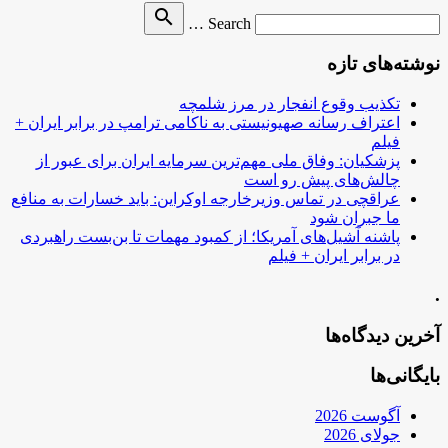
Search
search
Search …
for
نوشته‌های تازه
تکذیب وقوع انفجار در مرز شلمچه
اعتراف رسانه صهیونیستی به ناکامی ترامپ در برابر ایران +
فیلم
پزشکیان: وفاق ملی مهم‌ترین سرمایه ایران برای عبور از
چالش‌های پیش رو است
عراقچی در تماس وزیرخارجه اوکراین: باید خسارات به منافع
ما جبران شود
پاشنه آشیل‌های آمریکا؛ از کمبود مهمات تا بن‌بست راهبردی
در برابر ایران + فیلم
.
آخرین دیدگاه‌ها
بایگانی‌ها
آگوست 2026
جولای 2026