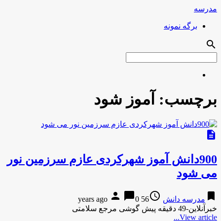
مدرسه
برگه نمونه
search
برچسب:
آموز شود
description
900دانش آموز شهرکردی عازم سرزمین نور
می شود
person
chat_bubble
access_time
bookmark
مدرسه دانش
56 years ago
0
خبرآنلاین-49 دقیقه پیش گوشی مرجع سلامتی
View article...