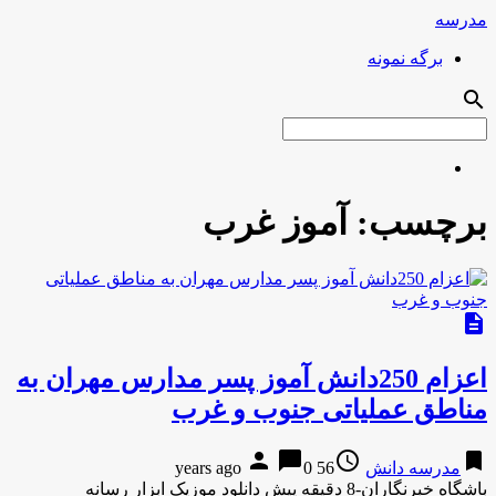
مدرسه
برگه نمونه
search
برچسب:
آموز غرب
description
اعزام 250دانش آموز پسر مدارس مهران به
مناطق عملیاتی جنوب و غرب
person
chat_bubble
access_time
bookmark
مدرسه دانش
56 years ago
0
باشگاه خبرنگاران-8 دقیقه پیش دانلود موزیک ابزار رسانه