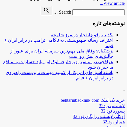
View article...
Search
search
Search …
for
نوشته‌های تازه
تکذیب وقوع انفجار در مرز شلمچه
اعتراف رسانه صهیونیستی به ناکامی ترامپ در برابر ایران +
فیلم
پزشکیان: وفاق ملی مهم‌ترین سرمایه ایران برای عبور از
چالش‌های پیش رو است
عراقچی در تماس وزیرخارجه اوکراین: باید خسارات به منافع
ما جبران شود
پاشنه آشیل‌های آمریکا؛ از کمبود مهمات تا بن‌بست راهبردی
در برابر ایران + فیلم
.
خرید بک لینک behtarinbacklink.com
لایسنس نود32
پسورد نود 32
اوکلی لایسنس رایگان نود 32
همیار نود 32