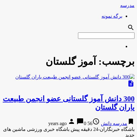
مدرسه
برگه نمونه
search
برچسب:
آموز گلستان
description
300 دانش آموز گلستانی عضو انجمن طبیعت
یاران گلستان
person
chat_bubble
access_time
bookmark
مدرسه دانش
56 years ago
0
باشگاه خبرنگاران-24 دقیقه پیش باشگاه خبری ورزشی ماشین های
جدید