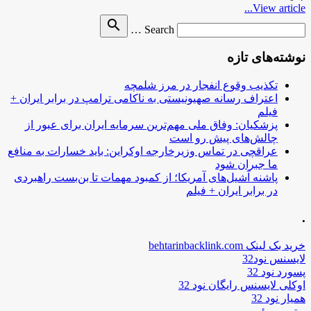
View article...
Search
search
Search …
for
نوشته‌های تازه
تکذیب وقوع انفجار در مرز شلمچه
اعتراف رسانه صهیونیستی به ناکامی ترامپ در برابر ایران +
فیلم
پزشکیان: وفاق ملی مهم‌ترین سرمایه ایران برای عبور از
چالش‌های پیش رو است
عراقچی در تماس وزیرخارجه اوکراین: باید خسارات به منافع
ما جبران شود
پاشنه آشیل‌های آمریکا؛ از کمبود مهمات تا بن‌بست راهبردی
در برابر ایران + فیلم
.
خرید بک لینک behtarinbacklink.com
لایسنس نود32
پسورد نود 32
اوکلی لایسنس رایگان نود 32
همیار نود 32